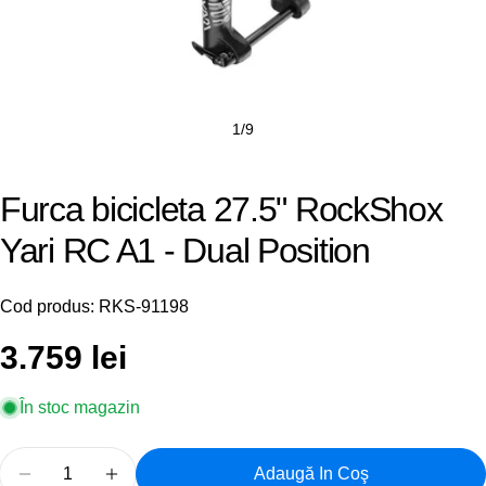
1
/
9
Furca bicicleta 27.5" RockShox
Yari RC A1 - Dual Position
Cod produs:
RKS-91198
Preț
3.759 lei
obișnuit
În stoc magazin
Cantitate
Adaugă In Coş