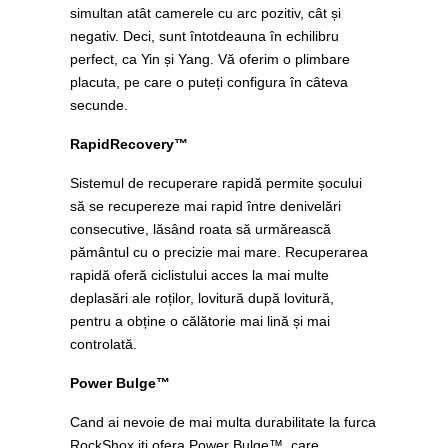
simultan atât camerele cu arc pozitiv, cât și
negativ. Deci, sunt întotdeauna în echilibru
perfect, ca Yin și Yang. Vă oferim o plimbare
placuta, pe care o puteți configura în câteva
secunde.
RapidRecovery™
Sistemul de recuperare rapidă permite șocului
să se recupereze mai rapid între denivelări
consecutive, lăsând roata să urmărească
pământul cu o precizie mai mare. Recuperarea
rapidă oferă ciclistului acces la mai multe
deplasări ale roților, lovitură după lovitură,
pentru a obține o călătorie mai lină și mai
controlată.
Power Bulge™
Cand ai nevoie de mai multa durabilitate la furca
RockShox iti ofera Power Bulge™, care