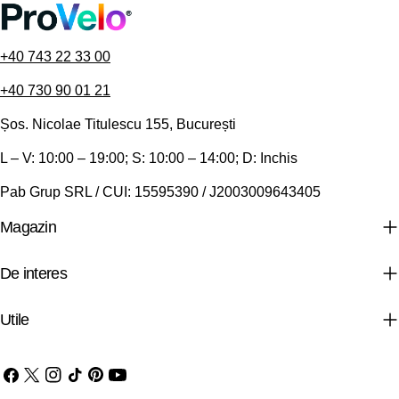
+40 743 22 33 00
+40 730 90 01 21
Șos. Nicolae Titulescu 155, București
L – V: 10:00 – 19:00; S: 10:00 – 14:00; D: Inchis
Pab Grup SRL / CUI: 15595390 / J2003009643405
Magazin
De interes
Utile
Facebook
X
Instagram
TIC-
Pinterest
YouTube
(Twitter)
tac