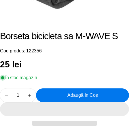
Borseta bicicleta sa M-WAVE S
Cod produs:
122356
Preț
25 lei
obișnuit
În stoc magazin
Cantitate
Adaugă In Coş
Reduceți Cantitatea Pentru Borseta Bicicleta Sa M-
Creșteți Cantitatea Pentru Borseta Bicicl