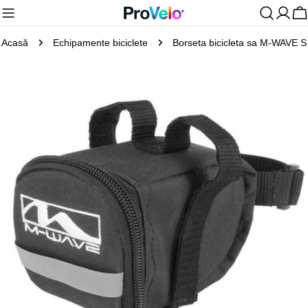
Sari
C
la
Acasă
Echipamente biciclete
Borseta bicicleta sa M-WAVE S
conținut
Treceți
la
informațiile
despre
produs
Deschideți media 0 în mod modal