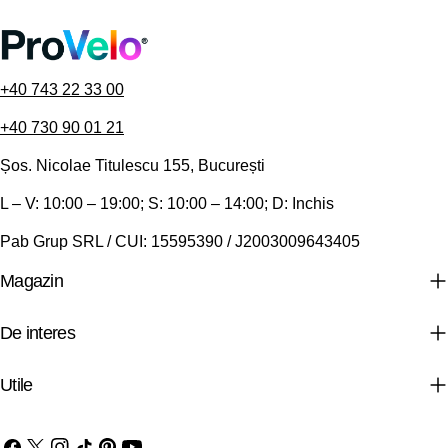
+40 743 22 33 00
+40 730 90 01 21
Șos. Nicolae Titulescu 155, București
L – V: 10:00 – 19:00; S: 10:00 – 14:00; D: Inchis
Pab Grup SRL / CUI: 15595390 / J2003009643405
Magazin
De interes
Utile
Facebook
X
Instagram
TIC-
Pinterest
YouTube