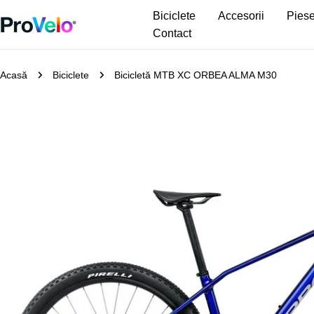
Sari
Biciclete
Accesorii
Piese
la
Contact
conținut
Acasă
Biciclete
Bicicletă MTB XC ORBEA ALMA M30
Treceți
la
informațiile
despre
produs