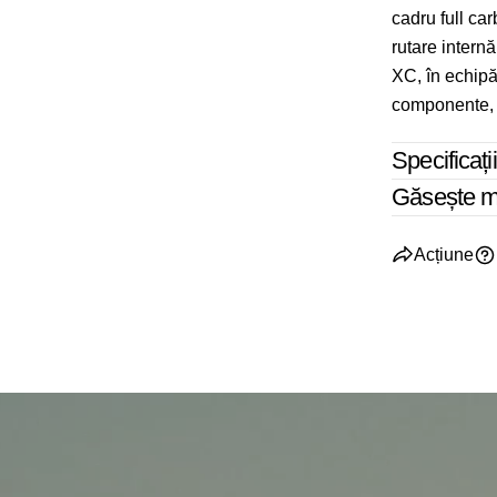
cadru full ca
rutare intern
XC, în echip
componente, 
Specificații
Găsește mă
Acțiune