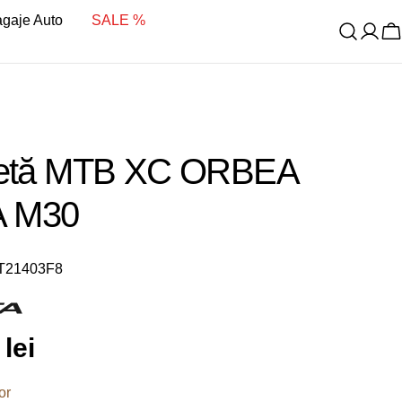
bagaje Auto
SALE %
C
cletă MTB XC ORBEA
 M30
T21403F8
lei
it
or