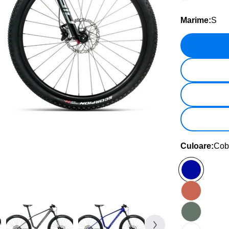
Deschideți medi
Marime:
S
Culoare:
Coba