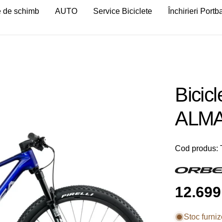
 de schimb
AUTO
Service Biciclete
Închirieri Port
Bici
ALMA
Cod produs:
Preț
12.699 
obișnu
Stoc furniz