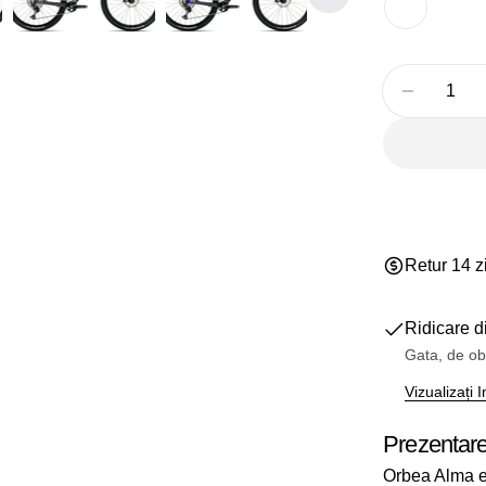
Cantitate
Reduceți
Retur 14 z
Ridicare d
Gata, de ob
Vizualizați
Prezentar
Orbea Alma es