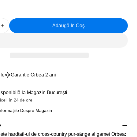
Mesajul
Distribuiți
Distribuie
Pin
dvs
pe
pe
pe
Facebook
X
Pinterest
Adaugă In Coş
 Cantitatea Pentru Bicicletă MTB XC ORBEA ALMA M3
Creșteți Cantitatea Pentru Bicicletă MTB XC ORBEA
Câmpurile marcate cu * sunt obligatorii.
Trimite O Întrebare
ile
Garanție Orbea 2 ani
isponibilă la
Magazin București
icei, în 24 de ore
 Informațiile Despre Magazin
e
te hardtail-ul de cross-country pur-sânge al gamei Orbea: