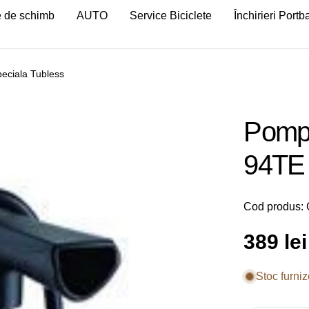
 de schimb
AUTO
Service Biciclete
Închirieri Port
eciala Tubless
Pompa
94TE 
Cod produs:
Preț
389 lei
obișnu
Stoc furniz