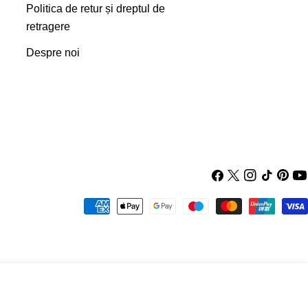
Politica de retur și dreptul de
retragere
Despre noi
Facebook
X
Instagram
TIC-
Pintere
Yo
(Twitter)
tac
Metode
de
plata
Adaugă In Coş