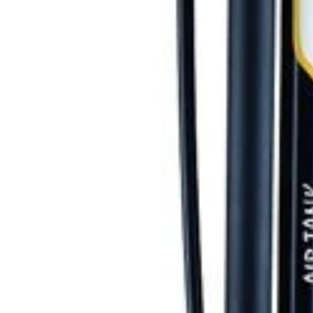
Deschideți media 0 în mod modal