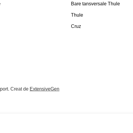
e
Bare tansversale Thule
Thule
Cruz
port
.
Creat de
ExtensiveGen
ss