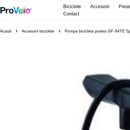
Sari
Biciclete
Accesorii
Piese
la
Contact
conținut
Acasă
Accesorii biciclete
Pompa bicicleta podea GF-94TE Sp
Treceți
la
informațiile
despre
produs