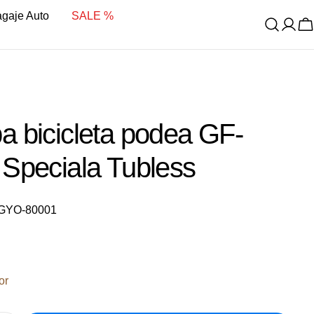
bagaje Auto
SALE %
C
 bicicleta podea GF-
Speciala Tubless
GYO-80001
it
or