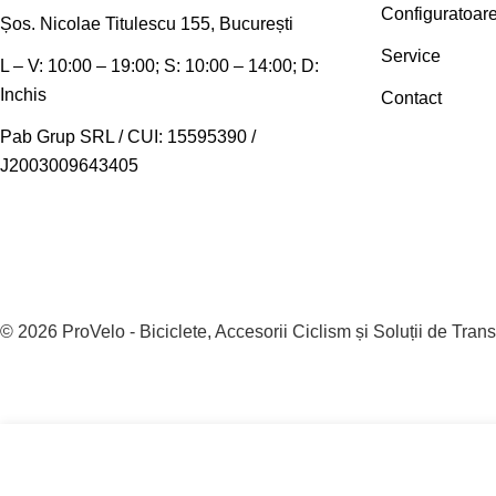
Configuratoar
Șos. Nicolae Titulescu 155, București
Service
L – V: 10:00 – 19:00; S: 10:00 – 14:00; D:
Inchis
Contact
Pab Grup SRL / CUI: 15595390 /
J2003009643405
© 2026
ProVelo - Biciclete, Accesorii Ciclism și Soluții de Trans
Pompa bicicleta podea GF-94TE Speciala Tuble