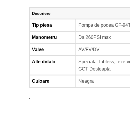
Descriere
Tip piesa
Pompa de podea GF-94
Manometru
Da 260PSI max
Valve
AV/FV/DV
Alte detalii
Speciala Tubless, rezervo
GCT Desteapta
Culoare
Neagra
.