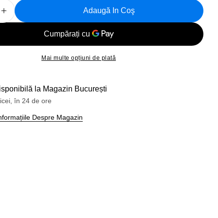
Adaugă In Coş
 Cantitatea Pentru Pompa Bicicleta Podea GF-94TE Spe
Creșteți Cantitatea Pentru Pompa Bicicleta Podea GF-
Mai multe opțiuni de plată
isponibilă la
Magazin București
icei, în 24 de ore
 Informațiile Despre Magazin