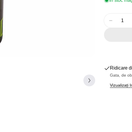
În stoc ma
Cantitate
Reduceți
Ridicare d
Gata, de ob
Vizualizați