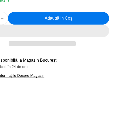
gazin
Adaugă In Coş
 Cantitatea Pentru Bidon Bicicleta Polisport S600ml Ne
Creșteți Cantitatea Pentru Bidon Bicicleta Polisport 
isponibilă la
Magazin București
icei, în 24 de ore
 Informațiile Despre Magazin