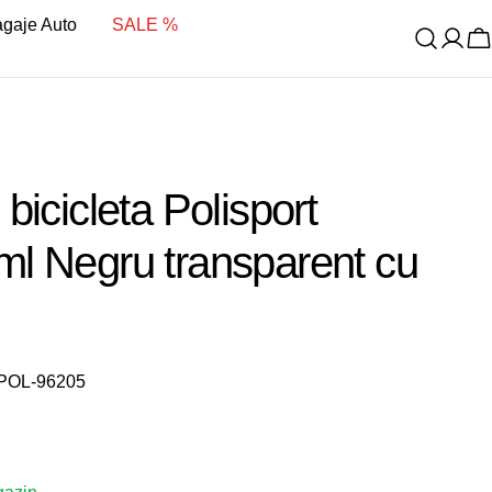
bagaje Auto
SALE %
C
bicicleta Polisport
l Negru transparent cu
POL-96205
a 1 în mod modal
it