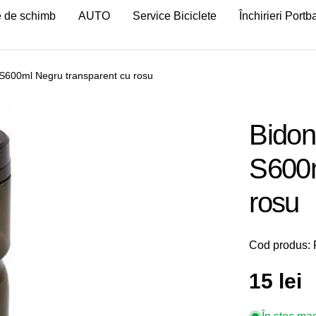
 de schimb
AUTO
Service Biciclete
Închirieri Port
t S600ml Negru transparent cu rosu
Bidon 
S600m
rosu
Cod produs:
Preț
15 lei
Deschideți medi
obișnu