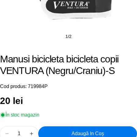
1
/
2
Manusi bicicleta bicicleta copii
VENTURA (Negru/Craniu)-S
Cod produs:
719984P
Preț
20 lei
obișnuit
În stoc magazin
Cantitate
Adaugă In Coş