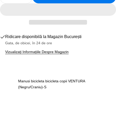
Reduceți Cantitatea Pentru Manusi Bicicleta Bicicle
Creșteți Cantitatea Pentru Manusi Biciclet
Ridicare disponibilă la
Magazin București
Gata, de obicei, în 24 de ore
Vizualizați Informațiile Despre Magazin
Manusi bicicleta bicicleta copii VENTURA
(Negru/Craniu)-S