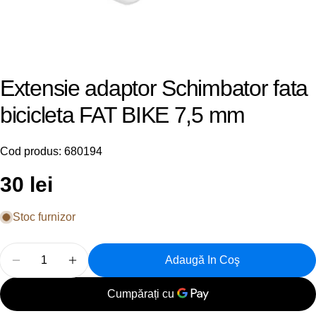
Extensie adaptor Schimbator fata
bicicleta FAT BIKE 7,5 mm
Cod produs:
680194
Preț
30 lei
obișnuit
Stoc furnizor
Cantitate
Adaugă In Coş
Reduceți Cantitatea Pentru Extensie Adaptor Schimb
Creșteți Cantitatea Pentru Extensie Adapt