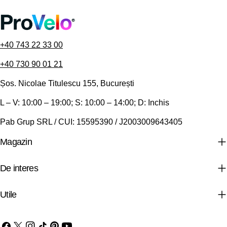
+40 743 22 33 00
+40 730 90 01 21
Șos. Nicolae Titulescu 155, București
L – V: 10:00 – 19:00; S: 10:00 – 14:00; D: Inchis
Pab Grup SRL / CUI: 15595390 / J2003009643405
Magazin
De interes
Utile
Facebook
X
Instagram
TIC-
Pinterest
YouTube