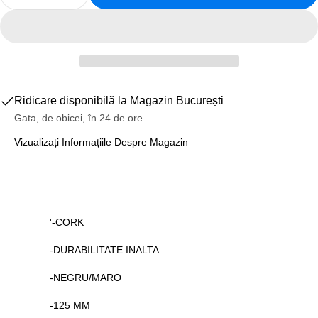
Reduceți Cantitatea Pentru Mansoane Bicicleta V
Creșteți Cantitatea Pentru Mansoane Bic
Ridicare disponibilă la
Magazin București
Gata, de obicei, în 24 de ore
Vizualizați Informațiile Despre Magazin
'-CORK
-DURABILITATE INALTA
-NEGRU/MARO
-125 MM