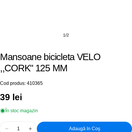
1
/
2
Mansoane bicicleta VELO
,,CORK" 125 MM
Cod produs:
410365
Preț
39 lei
obișnuit
În stoc magazin
Cantitate
Adaugă In Coş