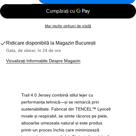
Reduceți Cantitatea Pentru Tricou Leatt MTB Trail 4.
Creșteți Cantitatea Pentru Tricou Leatt MTB
Mai multe opțiuni de plată
Ridicare disponibilă la
Magazin București
Gata, de obicei, în 24 de ore
Vizualizați Informațiile Despre Magazin
Trail 4.0 Jersey combină stilul lejer cu
performanța tehnică—și se remarcă prin
sustenabilitate. Fabricat din TENCEL™ Lyocell
moale și respirabil, se simte răcoros pe piele,
absoarbe umezeala natural și este produs
printr-un proces închis care minimizează