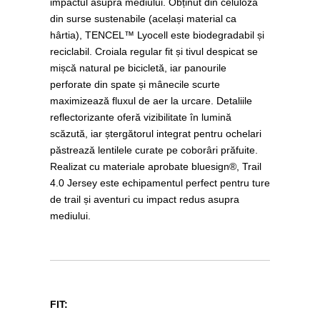
impactul asupra mediului. Obținut din celuloză
din surse sustenabile (același material ca
hârtia), TENCEL™ Lyocell este biodegradabil și
reciclabil. Croiala regular fit și tivul despicat se
mișcă natural pe bicicletă, iar panourile
perforate din spate și mânecile scurte
maximizează fluxul de aer la urcare. Detaliile
reflectorizante oferă vizibilitate în lumină
scăzută, iar ștergătorul integrat pentru ochelari
păstrează lentilele curate pe coborâri prăfuite.
Realizat cu materiale aprobate bluesign®, Trail
4.0 Jersey este echipamentul perfect pentru ture
de trail și aventuri cu impact redus asupra
mediului.
FIT: