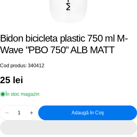
Bidon bicicleta plastic 750 ml M-
Wave "PBO 750" ALB MATT
Cod produs:
340412
Preț
25 lei
obișnuit
În stoc magazin
Cantitate
Adaugă In Coş
Reduceți Cantitatea Pentru Bidon Bicicleta Plasti
Creșteți Cantitatea Pentru Bidon Bicicle