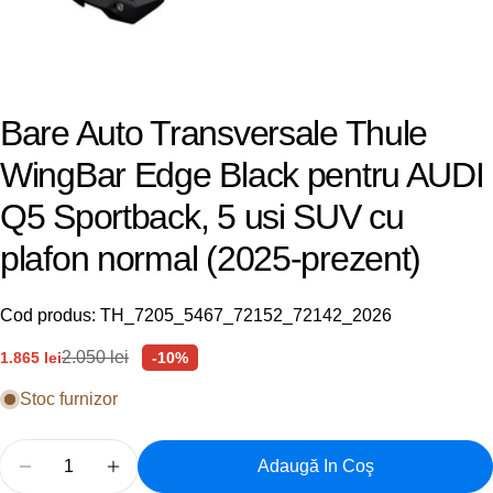
Bare Auto Transversale Thule
WingBar Edge Black pentru AUDI
Q5 Sportback, 5 usi SUV cu
plafon normal (2025-prezent)
Cod produs:
TH_7205_5467_72152_72142_2026
2.050 lei
1.865 lei
-10%
Preț
Preț
de
obișnuit
Stoc furnizor
vânzare
Cantitate
Adaugă In Coş
Reduceți Cantitatea Pentru Bare Auto Transversale
Creșteți Cantitatea Pentru Bare Auto Tra