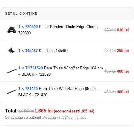
SETUL CONȚINE
1 × 720500
Picior Prindere Thule Edge Clamp -
850 lei
810 lei
720500
1 × 145467
Kit Thule 145467
280 lei
255 lei
1 × TH721520
Bara Thule WingBar Edge 104 cm
460 lei
400 lei
– BLACK - 721520
1 × 721420
Bara Thule WingBar Edge 95 cm –
460 lei
400 lei
BLACK - 721420
Total:
1.865 lei
2.050 lei
(economisești 185 lei)
Se adaugă cu butonul „Adaugă în coș" de mai sus.