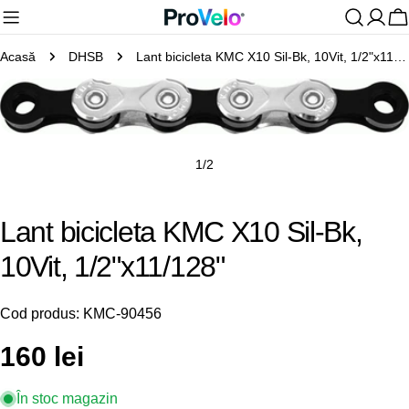
Sari
C
la
Acasă
DHSB
Lant bicicleta KMC X10 Sil-Bk, 10Vit, 1/2"x11/128"
conținut
Treceți
la
Deschideți media 0 în mod modal
informațiile
despre
1
/
2
produs
Lant bicicleta KMC X10 Sil-Bk,
10Vit, 1/2"x11/128"
Cod produs:
KMC-90456
Preț
160 lei
obișnuit
În stoc magazin