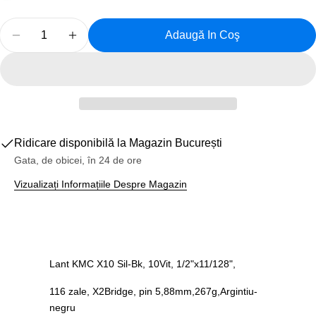
Cantitate
Adaugă In Coş
Reduceți Cantitatea Pentru Lant Bicicleta KMC X10 S
Creșteți Cantitatea Pentru Lant Bicicleta 
Ridicare disponibilă la
Magazin București
Gata, de obicei, în 24 de ore
Vizualizați Informațiile Despre Magazin
Lant KMC X10 Sil-Bk, 10Vit, 1/2"x11/128",
116 zale, X2Bridge, pin 5,88mm,267g,Argintiu-
negru