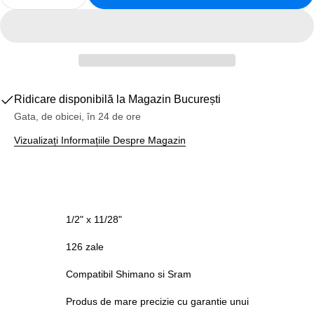
Reduceți Cantitatea Pentru Lant Bicicleta KMC &quo
Creșteți Cantitatea Pentru Lant Bicicleta
Ridicare disponibilă la
Magazin București
Gata, de obicei, în 24 de ore
Vizualizați Informațiile Despre Magazin
1/2" x 11/28"
126 zale
Compatibil Shimano si Sram
Produs de mare precizie cu garantie unui