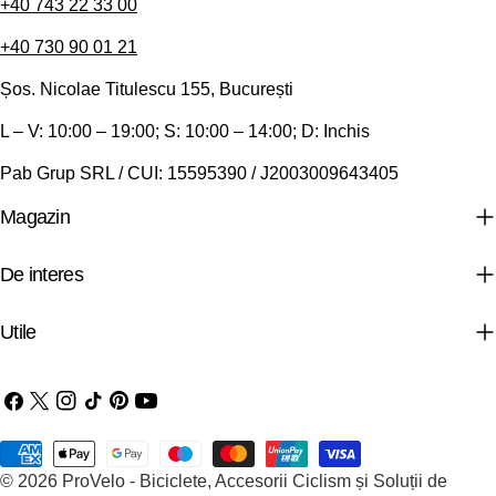
+40 743 22 33 00
+40 730 90 01 21
Șos. Nicolae Titulescu 155, București
L – V: 10:00 – 19:00; S: 10:00 – 14:00; D: Inchis
Pab Grup SRL / CUI: 15595390 / J2003009643405
Magazin
De interes
Utile
Facebook
X
Instagram
TIC-
Pinterest
YouTube
(Twitter)
tac
Metode
© 2026
ProVelo - Biciclete, Accesorii Ciclism și Soluții de
de