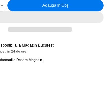
Adaugă In Coş
 Cantitatea Pentru Monobloc Bicicleta NECO 113,5/2
Creșteți Cantitatea Pentru Monobloc Bicicleta NECO
a 1 în mod modal
isponibilă la
Magazin București
icei, în 24 de ore
 Informațiile Despre Magazin