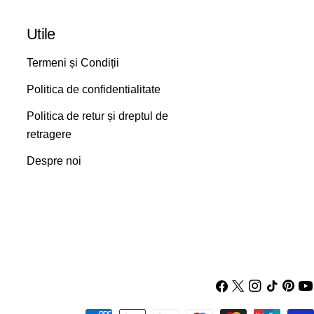
Utile
Termeni și Condiții
Politica de confidentialitate
Politica de retur și dreptul de
retragere
Despre noi
Facebook
X
Instagram
TIC-
Pintere
Yo
(Twitter)
tac