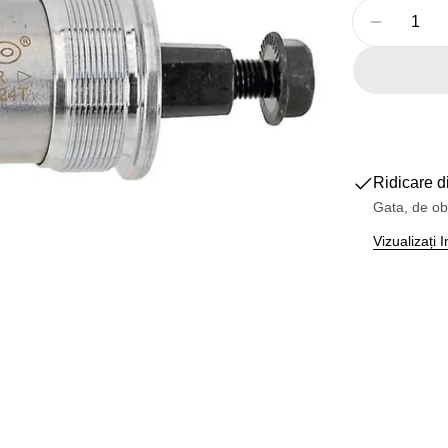
Cantitate
Reduceți
Deschideți medi
Ridicare d
Gata, de ob
Vizualizați