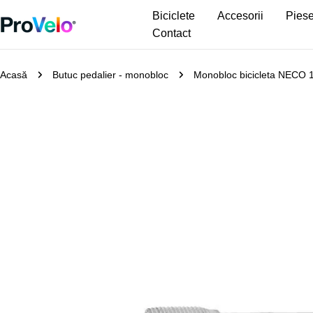
Sari
Biciclete
Accesorii
Piese
la
Contact
conținut
Acasă
Butuc pedalier - monobloc
Monobloc bicicleta NECO
Treceți
la
informațiile
despre
produs