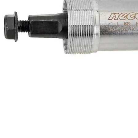
Deschideți media 0 în mod modal