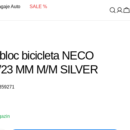
bagaje Auto
SALE %
C
loc bicicleta NECO
5/23 MM M/M SILVER
359271
it
gazin