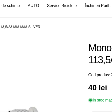
 de schimb
AUTO
Service Biciclete
Închirieri Port
 113,5/23 MM M/M SILVER
Monob
113,
Cod produs:
Preț
40 lei
obișnu
În stoc ma