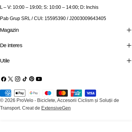
L – V: 10:00 – 19:00; S: 10:00 – 14:00; D: Inchis
Pab Grup SRL / CUI: 15595390 / J2003009643405
Magazin
De interes
Utile
Facebook
X
Instagram
TIC-
Pinterest
YouTube
(Twitter)
tac
Metode
© 2026
ProVelo - Biciclete, Accesorii Ciclism și Soluții de
de
Transport
.
Creat de
ExtensiveGen
plata
Adaugă In Coş