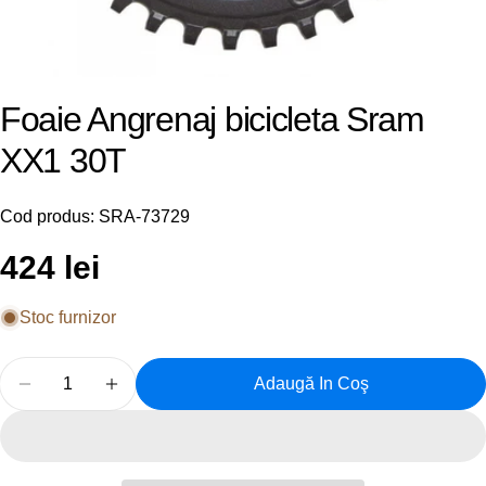
Foaie Angrenaj bicicleta Sram
XX1 30T
Cod produs:
SRA-73729
Preț
424 lei
obișnuit
Stoc furnizor
Cantitate
Adaugă In Coş
Reduceți Cantitatea Pentru Foaie Angrenaj Biciclet
Creșteți Cantitatea Pentru Foaie Angrenaj