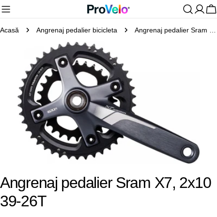
Sari
C
la
Acasă
Angrenaj pedalier bicicleta
Angrenaj pedalier Sram X7, 2x10 39-26T
conținut
Treceți
la
informațiile
despre
produs
Deschideți media 0 în mod modal
Angrenaj pedalier Sram X7, 2x10
39-26T