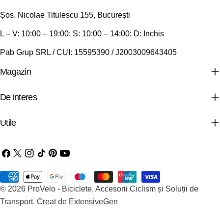
Șos. Nicolae Titulescu 155, București
L – V: 10:00 – 19:00; S: 10:00 – 14:00; D: Inchis
Pab Grup SRL / CUI: 15595390 / J2003009643405
Magazin
De interes
Utile
Facebook
X
Instagram
TIC-
Pinterest
YouTube
(Twitter)
tac
Metode
© 2026
ProVelo - Biciclete, Accesorii Ciclism și Soluții de
de
Transport
.
Creat de
ExtensiveGen
plata