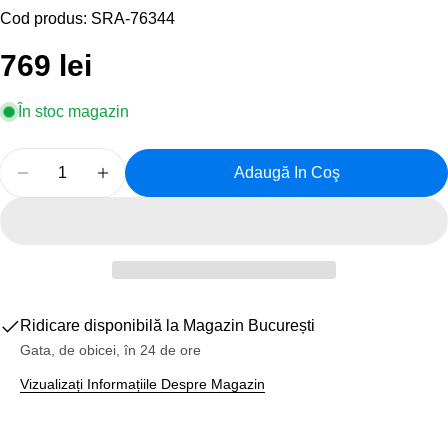
Cod produs:
SRA-76344
Preț
769 lei
obișnuit
În stoc magazin
Cantitate
Adaugă In Coş
Reduceți Cantitatea Pentru Angrenaj Pedalier Sram 
Creșteți Cantitatea Pentru Angrenaj Pedal
Ridicare disponibilă la
Magazin București
Gata, de obicei, în 24 de ore
Vizualizați Informațiile Despre Magazin