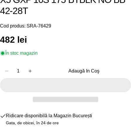
42-28T
Cod produs:
SRA-76429
Preț
482 lei
obișnuit
În stoc magazin
Cantitate
Adaugă In Coş
Reduceți Cantitatea Pentru Angrenaj Bicicleta S
Creșteți Cantitatea Pentru Angrenaj Bic
Ridicare disponibilă la
Magazin București
Gata, de obicei, în 24 de ore