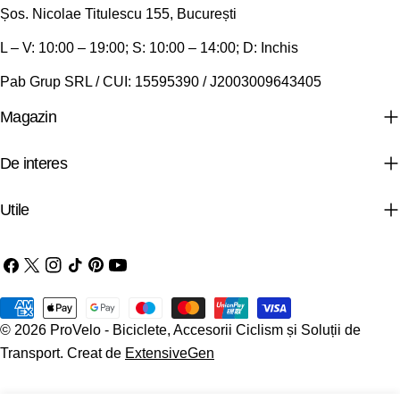
Șos. Nicolae Titulescu 155, București
L – V: 10:00 – 19:00; S: 10:00 – 14:00; D: Inchis
Pab Grup SRL / CUI: 15595390 / J2003009643405
Magazin
De interes
Utile
Facebook
X
Instagram
TIC-
Pinterest
YouTube
(Twitter)
tac
Metode
© 2026
ProVelo - Biciclete, Accesorii Ciclism și Soluții de
de
Transport
.
Creat de
ExtensiveGen
plata