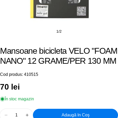
1
/
2
Mansoane bicicleta VELO "FOAM
NANO" 12 GRAME/PER 130 MM
Cod produs:
410515
Preț
70 lei
obișnuit
În stoc magazin
Cantitate
Adaugă In Coş