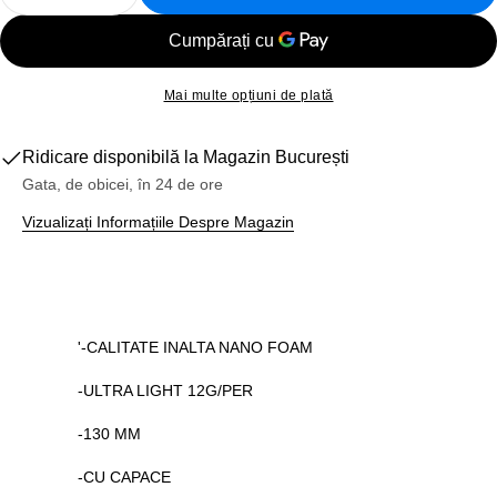
Reduceți Cantitatea Pentru Mansoane Bicicleta
Creșteți Cantitatea Pentru Mansoane B
Mai multe opțiuni de plată
Ridicare disponibilă la
Magazin București
Gata, de obicei, în 24 de ore
Vizualizați Informațiile Despre Magazin
'-CALITATE INALTA NANO FOAM
-ULTRA LIGHT 12G/PER
-130 MM
-CU CAPACE