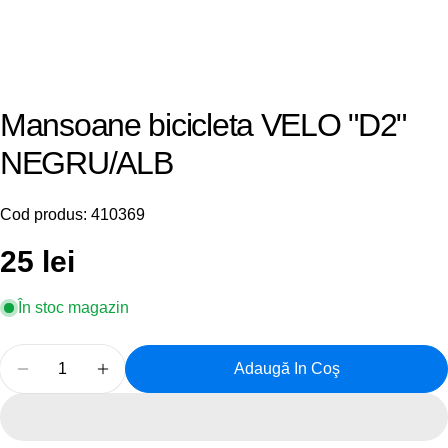
Mansoane bicicleta VELO "D2"
NEGRU/ALB
Cod produs:
410369
Preț
25 lei
obișnuit
În stoc magazin
Cantitate
Adaugă In Coş
Reduceți Cantitatea Pentru Mansoane Bicicleta V
Creșteți Cantitatea Pentru Mansoane Bi