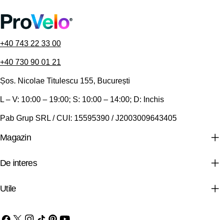
+40 743 22 33 00
+40 730 90 01 21
Șos. Nicolae Titulescu 155, București
L – V: 10:00 – 19:00; S: 10:00 – 14:00; D: Inchis
Pab Grup SRL / CUI: 15595390 / J2003009643405
Magazin
De interes
Utile
Facebook
X
Instagram
TIC-
Pinterest
YouTube