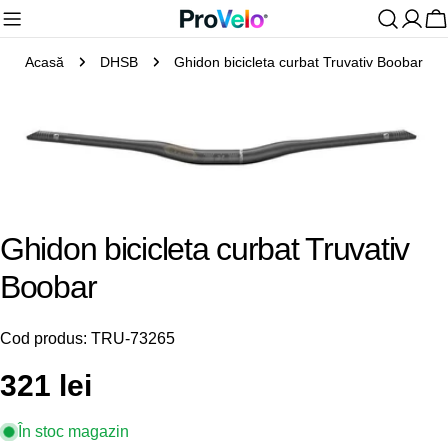
Sari
C
la
Acasă
DHSB
Ghidon bicicleta curbat Truvativ Boobar
conținut
Treceți
la
informațiile
Deschideți media 0 în mod modal
despre
produs
Ghidon bicicleta curbat Truvativ
Boobar
Cod produs:
TRU-73265
Preț
321 lei
obișnuit
În stoc magazin