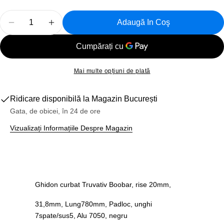
Cantitate
Adaugă In Coş
Reduceți Cantitatea Pentru Ghidon Bicicleta Curbat T
Creșteți Cantitatea Pentru Ghidon Bicicleta
Mai multe opțiuni de plată
Ridicare disponibilă la
Magazin București
Gata, de obicei, în 24 de ore
Vizualizați Informațiile Despre Magazin
Ghidon curbat Truvativ Boobar, rise 20mm,
31,8mm, Lung780mm, Padloc, unghi
7spate/sus5, Alu 7050, negru