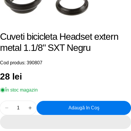
Cuveti bicicleta Headset extern
metal 1.1/8" SXT Negru
Cod produs:
390807
Preț
28 lei
obișnuit
În stoc magazin
Cantitate
Adaugă In Coş
Reduceți Cantitatea Pentru Cuveti Bicicleta Headset
Creșteți Cantitatea Pentru Cuveti Biciclet