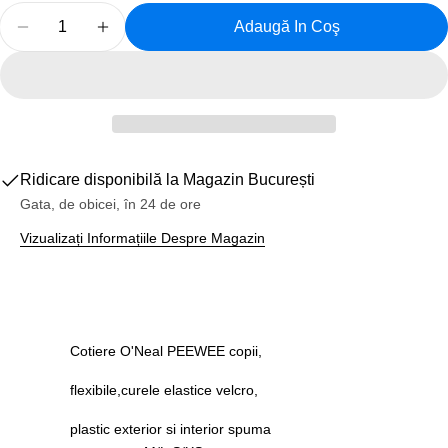
Cantitate
Adaugă In Coş
Reduceți Cantitatea Pentru Protectie Corp Biciclet
Creșteți Cantitatea Pentru Protectie Corp
Ridicare disponibilă la
Magazin București
Gata, de obicei, în 24 de ore
Vizualizați Informațiile Despre Magazin
Cotiere O'Neal PEEWEE copii,
flexibile,curele elastice velcro,
plastic exterior si interior spuma