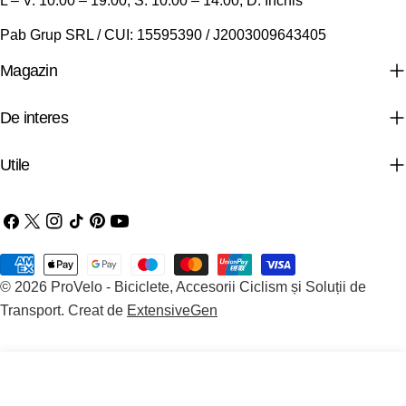
L – V: 10:00 – 19:00; S: 10:00 – 14:00; D: Inchis
Pab Grup SRL / CUI: 15595390 / J2003009643405
Magazin
De interes
Utile
Facebook
X
Instagram
TIC-
Pinterest
YouTube
(Twitter)
tac
Metode
© 2026
ProVelo - Biciclete, Accesorii Ciclism și Soluții de
de
Transport
.
Creat de
ExtensiveGen
plata
Adaugă In Coş
Reduceți Cantitatea Pentru Protectie Corp Biciclet
Creșteți Cantitatea Pentru Protectie Corp