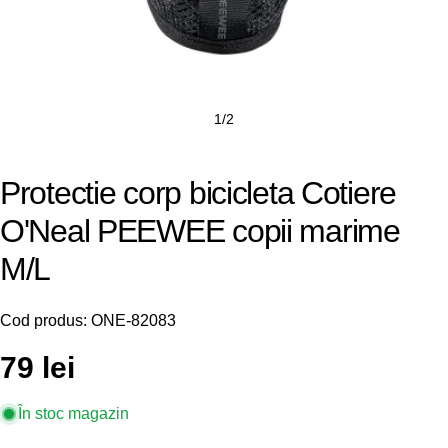
1
/
2
Protectie corp bicicleta Cotiere
O'Neal PEEWEE copii marime
M/L
Cod produs:
ONE-82083
Preț
79 lei
obișnuit
În stoc magazin