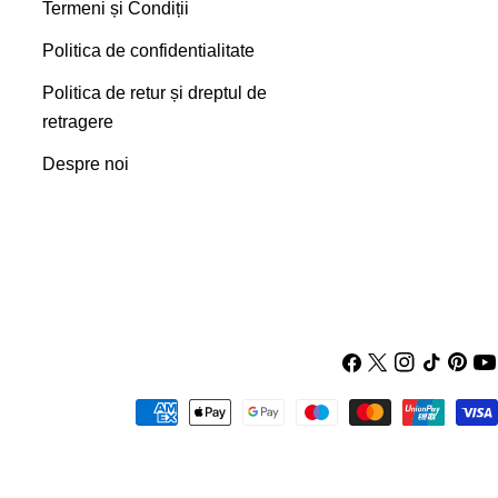
Termeni și Condiții
Politica de confidentialitate
Politica de retur și dreptul de
retragere
Despre noi
Facebook
X
Instagram
TIC-
Pintere
Yo
(Twitter)
tac
Metode
de
plata