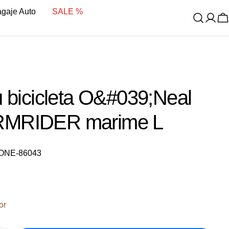
bagaje Auto
SALE %
C
u bicicleta O&#039;Neal
MRIDER marime L
ONE-86043
it
or