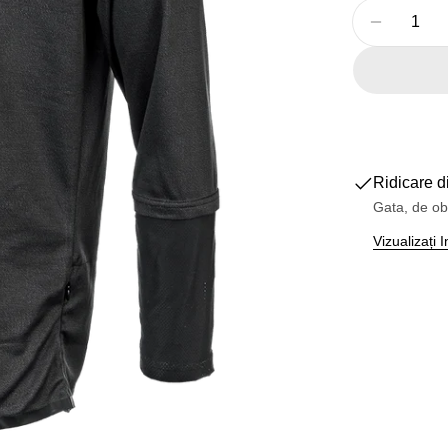
Cantitate
Reduceți
Deschideți medi
Ridicare d
Gata, de ob
Vizualizați