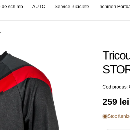
 de schimb
AUTO
Service Biciclete
Închirieri Port
L
Trico
STOR
Cod produs:
Preț
259 lei
obișnu
Stoc furniz