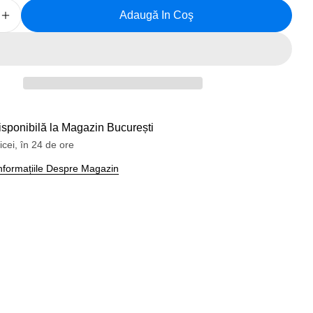
Adaugă In Coş
 Cantitatea Pentru Tricou Bicicleta O&#039;Neal STO
Creșteți Cantitatea Pentru Tricou Bicicleta O&#039
a 1 în mod modal
isponibilă la
Magazin București
icei, în 24 de ore
 Informațiile Despre Magazin