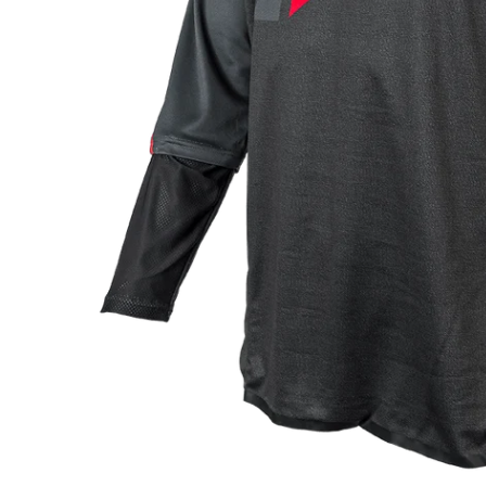
Deschideți media 0 în mod modal