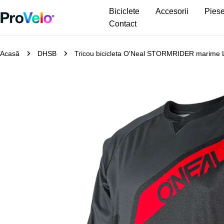
Sari
Biciclete
Accesorii
Piese
la
Contact
conținut
Acasă
DHSB
Tricou bicicleta O'Neal STORMRIDER marime 
Treceți
la
informațiile
despre
produs