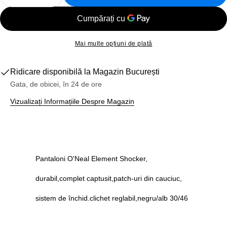
Reduceți Cantitatea Pentru Pantaloni Bicicleta O&#
Creșteți Cantitatea Pentru Pantaloni Bici
Mai multe opțiuni de plată
Ridicare disponibilă la
Magazin București
Gata, de obicei, în 24 de ore
Vizualizați Informațiile Despre Magazin
Pantaloni O'Neal Element Shocker,
durabil,complet captusit,patch-uri din cauciuc,
sistem de închid.clichet reglabil,negru/alb 30/46