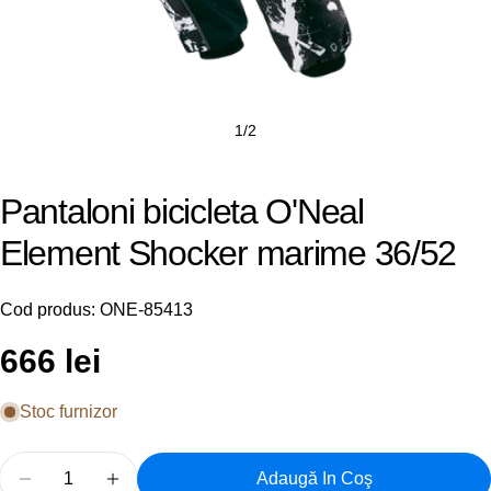
1
/
2
Pantaloni bicicleta O'Neal
Element Shocker marime 36/52
Cod produs:
ONE-85413
Preț
666 lei
obișnuit
Stoc furnizor
Cantitate
Adaugă In Coş