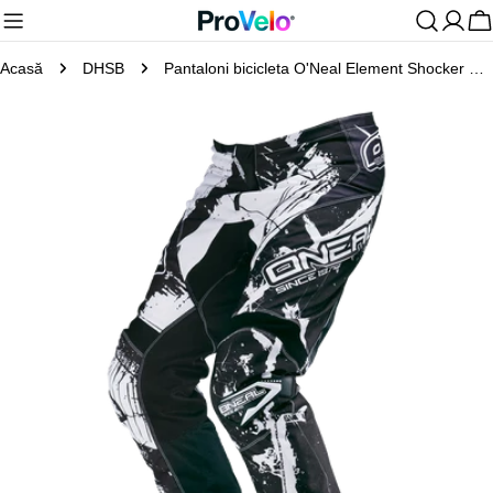
Sari
C
la
Acasă
DHSB
Pantaloni bicicleta O'Neal Element Shocker marime 36/52
conținut
Treceți
la
informațiile
despre
produs
Deschideți media 0 în mod modal