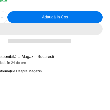
gazin
Adaugă In Coş
 Cantitatea Pentru Bidon Bicicleta STAINLESS STEE
Creșteți Cantitatea Pentru Bidon Bicicleta STAINL
a 1 în mod modal
isponibilă la
Magazin București
icei, în 24 de ore
 Informațiile Despre Magazin