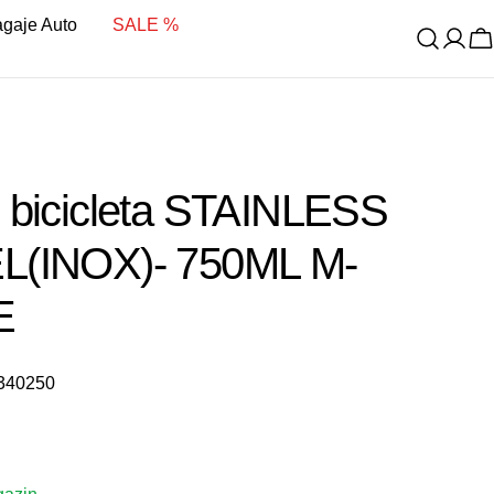
bagaje Auto
SALE %
C
 bicicleta STAINLESS
L(INOX)- 750ML M-
E
340250
it