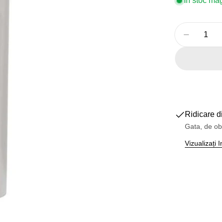
În stoc ma
Cantitate
Reduceți
Deschideți medi
Ridicare d
Gata, de ob
Vizualizați