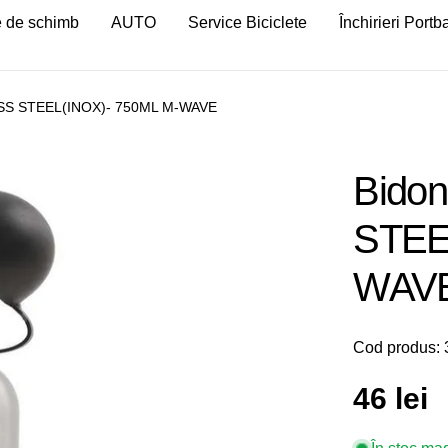
 de schimb
AUTO
Service Biciclete
Închirieri Port
LESS STEEL(INOX)- 750ML M-WAVE
Bidon
STEE
WAV
Cod produs:
Preț
46 lei
obișnu