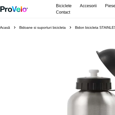
Sari
Biciclete
Accesorii
Piese
la
Contact
conținut
Acasă
Bidoane si suporturi bicicleta
Bidon bicicleta STAIN
Treceți
la
informațiile
despre
produs