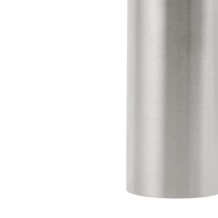
Deschideți media 0 în mod modal