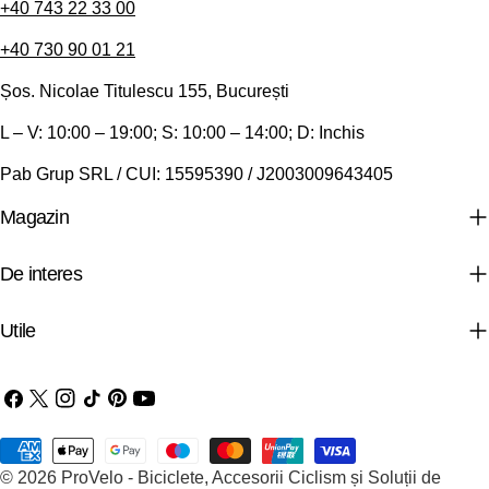
+40 743 22 33 00
+40 730 90 01 21
Șos. Nicolae Titulescu 155, București
L – V: 10:00 – 19:00; S: 10:00 – 14:00; D: Inchis
Pab Grup SRL / CUI: 15595390 / J2003009643405
Magazin
De interes
Utile
Facebook
X
Instagram
TIC-
Pinterest
YouTube
(Twitter)
tac
Metode
© 2026
ProVelo - Biciclete, Accesorii Ciclism și Soluții de
de