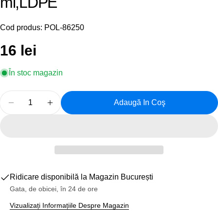
ml,LDPE
Cod produs:
POL-86250
Preț
16 lei
obișnuit
În stoc magazin
Cantitate
Adaugă In Coş
Reduceți Cantitatea Pentru Bidon Bicicleta Polispor
Creșteți Cantitatea Pentru Bidon Bicicleta
Ridicare disponibilă la
Magazin București
Gata, de obicei, în 24 de ore
Vizualizați Informațiile Despre Magazin