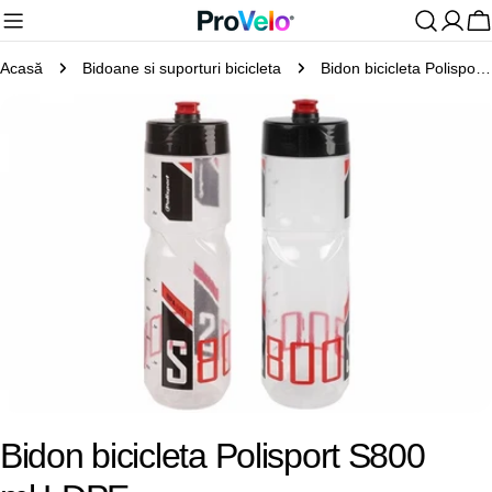
Sari
C
la
Acasă
Bidoane si suporturi bicicleta
Bidon bicicleta Polisport S800 ml,LDPE
conținut
Treceți
la
informațiile
despre
produs
Deschideți media 0 în mod modal
Bidon bicicleta Polisport S800