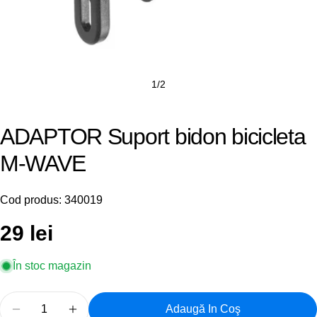
1
/
2
ADAPTOR Suport bidon bicicleta
M-WAVE
Cod produs:
340019
Preț
29 lei
obișnuit
În stoc magazin
Cantitate
Adaugă In Coş