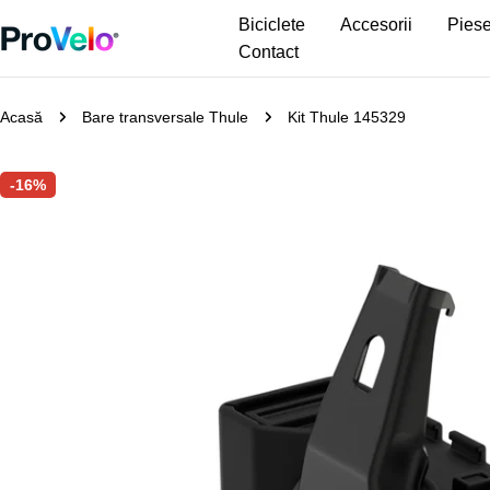
Sari
Biciclete
Accesorii
Piese
la
Contact
conținut
Acasă
Bare transversale Thule
Kit Thule 145329
Treceți
-16%
la
informațiile
despre
produs
Deschideți media 0 în mod modal