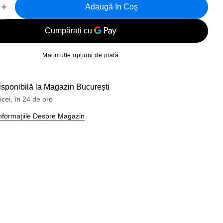
Adaugă In Coş
 Cantitatea Pentru Kit Thule 145329
Creșteți Cantitatea Pentru Kit Thule 145329
Mai multe opțiuni de plată
isponibilă la
Magazin București
icei, în 24 de ore
 Informațiile Despre Magazin