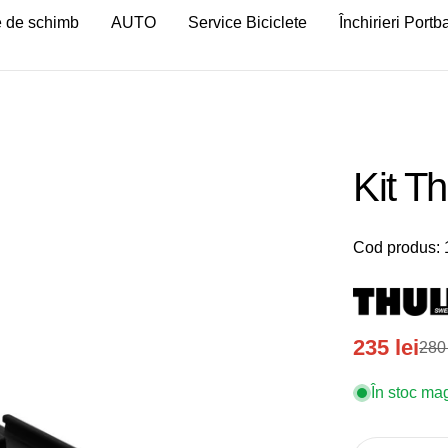
 de schimb
AUTO
Service Biciclete
Închirieri Port
Kit T
Cod produs:
235 lei
280 
Preț
Preț
de
obișnuit
În stoc ma
vânzare
Deschideți medi