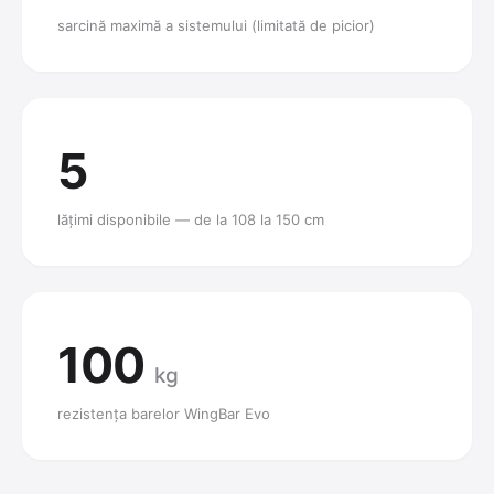
sarcină maximă a sistemului (limitată de picior)
5
lățimi disponibile — de la 108 la 150 cm
100
kg
rezistența barelor WingBar Evo