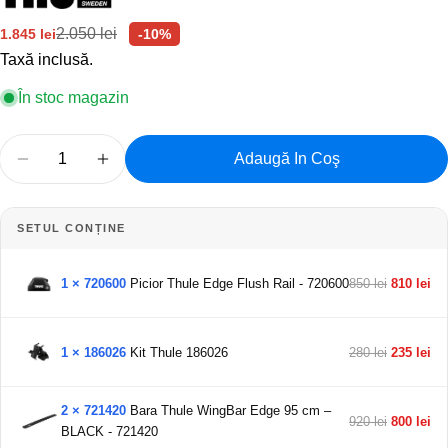
2.050 lei
1.845 lei
-10%
Preț
Preț
de
obișnuit
Taxă inclusă.
vânzare
În stoc magazin
Cantitate
Pune o intrebare
Adaugă In Coş
Reduceți Cantitatea Pentru Bare Transversale THUL
Creșteți Cantitatea Pentru Bare Transver
Numele
dumneavoastră
SETUL CONȚINE
Email-
ul
1 × 720600
Picior Thule Edge Flush Rail - 720600
850 lei
810 lei
tau
Distribuie acest produs
Telefonul
tau
Copie
Acțiune
Mesajul
1 × 186026
Kit Thule 186026
280 lei
235 lei
Distribuiți
Distribuie
Pin
dvs
pe
pe
pe
Facebook
X
Pinterest
2 × 721420
Bara Thule WingBar Edge 95 cm –
920 lei
800 lei
BLACK - 721420