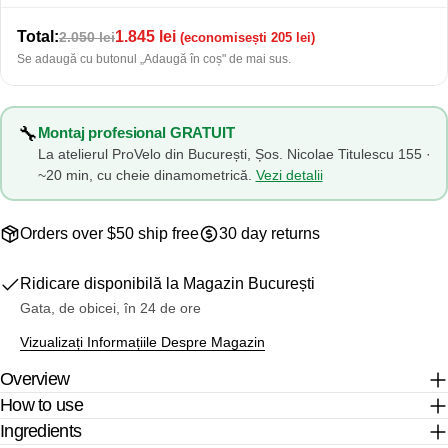
Câmpurile marcate cu * sunt obligatorii.
Total:
1.845 lei
2.050 lei
(economisești 205 lei)
Trimite O Întrebare
Se adaugă cu butonul „Adaugă în coș" de mai sus.
🔧
Montaj profesional GRATUIT
La atelierul ProVelo din București, Șos. Nicolae Titulescu 155 ·
~20 min, cu cheie dinamometrică.
Vezi detalii
Orders over $50 ship free
30 day returns
Ridicare disponibilă la
Magazin București
Gata, de obicei, în 24 de ore
Vizualizați Informațiile Despre Magazin
Overview
How to use
Ingredients