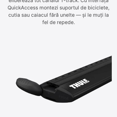
eliberează tot canalul T-track. Cu interfața
QuickAccess montezi suportul de biciclete,
cutia sau caiacul fără unelte — și le muți la
fel de repede.