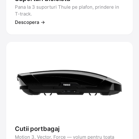
Pana la 3 suporturi Thule pe plafon, prindere in
T-track.
Descopera →
Cutii portbagaj
Motion 3, Vector, Force — volum pentru toata