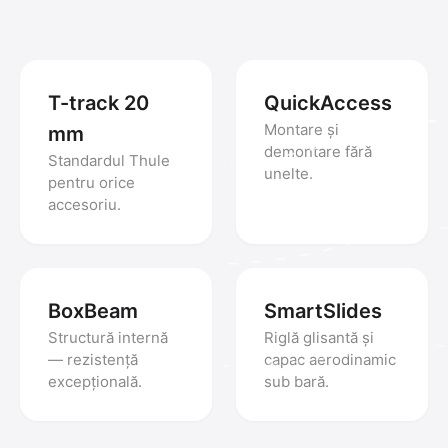
T-track 20
QuickAccess
Montare și
mm
demontare fără
Standardul Thule
unelte.
pentru orice
accesoriu.
BoxBeam
SmartSlides
Structură internă
Riglă glisantă și
— rezistență
capac aerodinamic
excepțională.
sub bară.