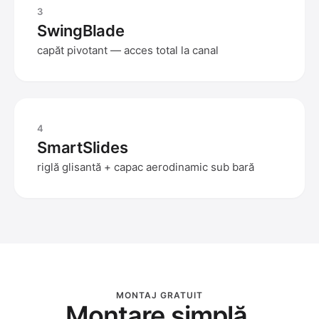
3
SwingBlade
capăt pivotant — acces total la canal
4
SmartSlides
riglă glisantă + capac aerodinamic sub bară
MONTAJ GRATUIT
Montare simplă.