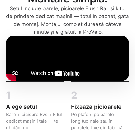
Setul include barele, picioarele Flush Rail și kitul
de prindere dedicat mașinii — totul în pachet, gata
de montaj. Montajul complet durează câteva
minute și e gratuit la ProVelo.
1
2
Alege setul
Fixează picioarele
Bare + picioare Evo + kitul
Pe plafon, pe barele
dedicat mașinii tale — te
longitudinale sau în
ghidăm noi.
punctele fixe din fabrică.