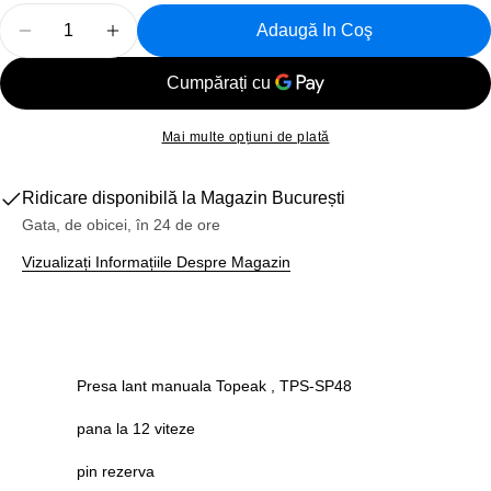
Cantitate
Adaugă In Coş
Reduceți Cantitatea Pentru Presa Lant Manuala Tope
Creșteți Cantitatea Pentru Presa Lant Man
Mai multe opțiuni de plată
Ridicare disponibilă la
Magazin București
Gata, de obicei, în 24 de ore
Vizualizați Informațiile Despre Magazin
Presa lant manuala Topeak , TPS-SP48
pana la 12 viteze
pin rezerva