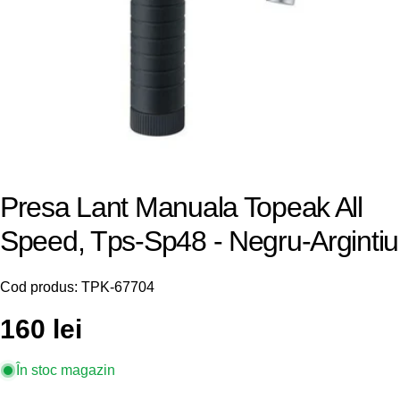
Presa Lant Manuala Topeak All
Speed, Tps-Sp48 - Negru-Argintiu
Cod produs:
TPK-67704
Preț
160 lei
obișnuit
În stoc magazin