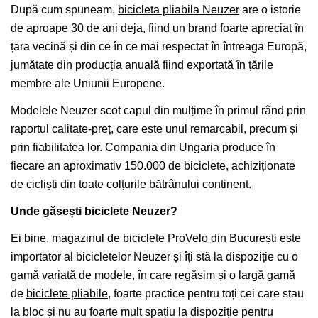
După cum spuneam,
bicicleta pliabila Neuzer
are o istorie
de aproape 30 de ani deja, fiind un brand foarte apreciat în
țara vecină și din ce în ce mai respectat în întreaga Europă,
jumătate din producția anuală fiind exportată în țările
membre ale Uniunii Europene.
Modelele Neuzer scot capul din mulțime în primul rând prin
raportul calitate-preț, care este unul remarcabil, precum și
prin fiabilitatea lor. Compania din Ungaria produce în
fiecare an aproximativ 150.000 de biciclete, achiziționate
de cicliști din toate colțurile bătrânului continent.
Unde găsești biciclete Neuzer?
Ei bine,
magazinul de biciclete ProVelo din București
este
importator al bicicletelor Neuzer și îți stă la dispoziție cu o
gamă variată de modele, în care regăsim și o largă gamă
de
biciclete pliabile
, foarte practice pentru toți cei care stau
la bloc și nu au foarte mult spațiu la dispoziție pentru