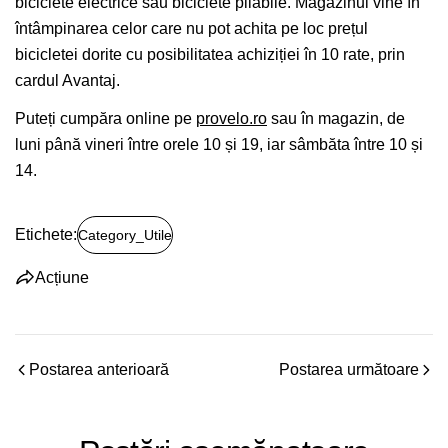
biciclete electrice sau biciclete pliabile. Magazinul vine în
întâmpinarea celor care nu pot achita pe loc prețul
bicicletei dorite cu posibilitatea achiziției în 10 rate, prin
cardul Avantaj.
Puteți cumpăra online pe
provelo.ro
sau în magazin, de
luni până vineri între orele 10 și 19, iar sâmbăta între 10 și
14.
Etichete:
Category_Utile
Acțiune
Postarea anterioară
Postarea următoare